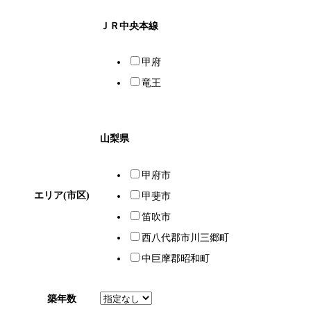
ＪＲ中央本線
甲府
竜王
山梨県
甲府市
エリア(市区)
甲斐市
笛吹市
西八代郡市川三郷町
中巨摩郡昭和町
築年数