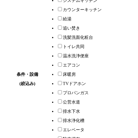
システムキッチン
カウンターキッチン
給湯
追い焚き
洗髪洗面化粧台
トイレ共同
温水洗浄便座
エアコン
条件・設備
床暖房
(絞込み)
TVドアホン
プロパンガス
公営水道
排水下水
排水浄化槽
エレベータ