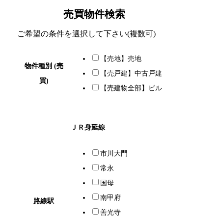
売買物件検索
ご希望の条件を選択して下さい(複数可)
【売地】売地
物件種別 (売
【売戸建】中古戸建
買)
【売建物全部】ビル
ＪＲ身延線
市川大門
常永
国母
南甲府
路線駅
善光寺