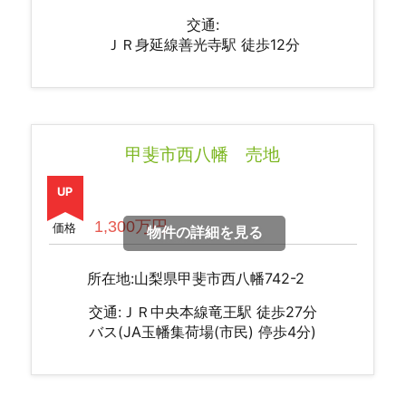
交通:
ＪＲ身延線善光寺駅 徒歩12分
甲斐市西八幡 売地
UP
1,300万円
価格
物件の詳細を見る
所在地:山梨県甲斐市西八幡742-2
交通:ＪＲ中央本線竜王駅 徒歩27分
バス(JA玉幡集荷場(市民) 停歩4分)