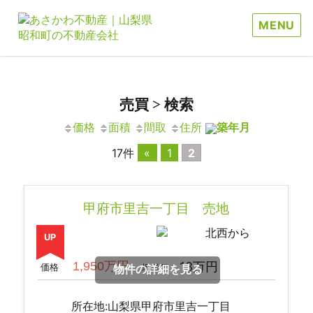
MENU
売買 > 検索
価格
面積
間取
住所
築年月
17件
«
1
2
甲府市里吉一丁目 売地
UP
1,950万円
13万円
価格
坪単価
物件の詳細を見る
所在地:山梨県甲府市里吉一丁目