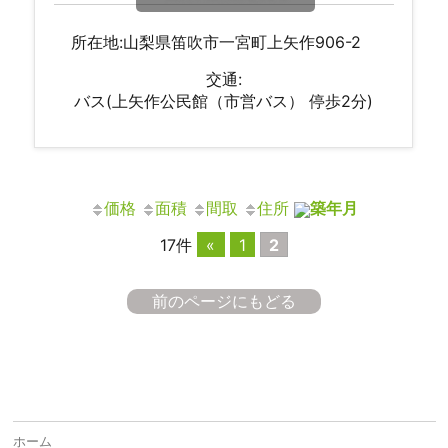
所在地:山梨県笛吹市一宮町上矢作906-2
交通:
バス(上矢作公民館（市営バス） 停歩2分)
価格
面積
間取
住所
築年月
17件
«
1
2
前のページにもどる
ホーム