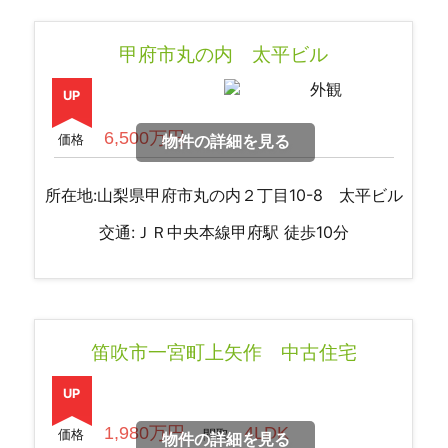
甲府市丸の内 太平ビル
UP
6,500万円
価格
物件の詳細を見る
所在地:山梨県甲府市丸の内２丁目10-8 太平ビル
交通:ＪＲ中央本線甲府駅 徒歩10分
笛吹市一宮町上矢作 中古住宅
UP
1,980万円
4LDK
価格
間取
物件の詳細を見る