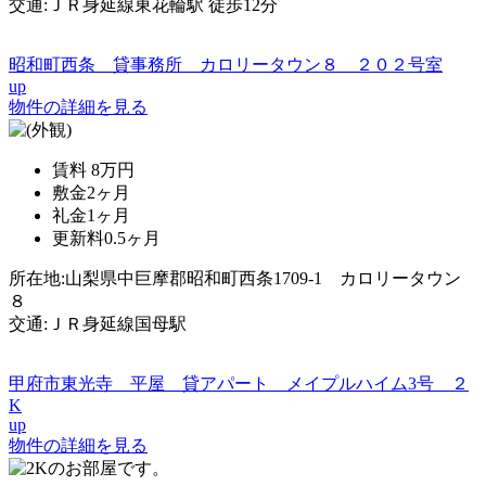
交通:ＪＲ身延線東花輪駅 徒歩12分
昭和町西条 貸事務所 カロリータウン８ ２０２号室
up
物件の詳細を見る
賃料
8万円
敷金
2ヶ月
礼金
1ヶ月
更新料
0.5ヶ月
所在地:山梨県中巨摩郡昭和町西条1709-1 カロリータウン
８
交通:ＪＲ身延線国母駅
甲府市東光寺 平屋 貸アパート メイプルハイム3号 ２
K
up
物件の詳細を見る