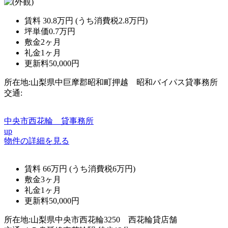
賃料
30.8万円
(うち消費税2.8万円)
坪単価
0.7万円
敷金
2ヶ月
礼金
1ヶ月
更新料
50,000円
所在地:山梨県中巨摩郡昭和町押越 昭和バイパス貸事務所
交通:
中央市西花輪 貸事務所
up
物件の詳細を見る
賃料
66万円
(うち消費税6万円)
敷金
3ヶ月
礼金
1ヶ月
更新料
50,000円
所在地:山梨県中央市西花輪3250 西花輪貸店舗