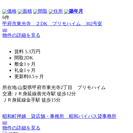
価格
面積
間取
住所
築年月
6件
甲府市東光寺 ２DK プリモハイム 302号室
up
物件の詳細を見る
賃料
5.3万円
間取
2DK
敷金
1ヶ月
礼金
1ヶ月
更新料
0.5ヶ月
所在地:山梨県甲府市東光寺2丁目 プリモハイム
交通:ＪＲ身延線善光寺駅 徒歩12分
ＪＲ身延線金手駅 徒歩15分
昭和町押越 貸店舗・事務所 昭和バイパス貸事務所
up
物件の詳細を見る