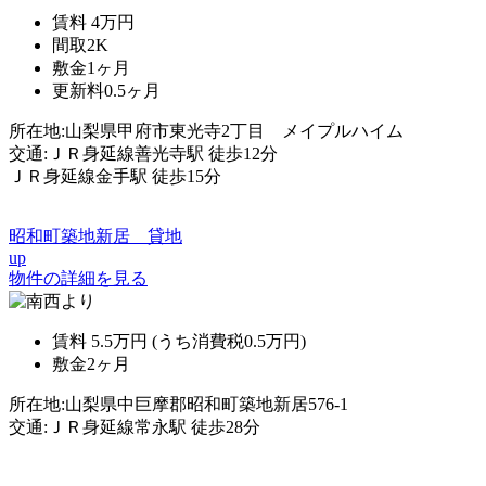
賃料
4万円
間取
2K
敷金
1ヶ月
更新料
0.5ヶ月
所在地:山梨県甲府市東光寺2丁目 メイプルハイム
交通:ＪＲ身延線善光寺駅 徒歩12分
ＪＲ身延線金手駅 徒歩15分
昭和町築地新居 貸地
up
物件の詳細を見る
賃料
5.5万円
(うち消費税0.5万円)
敷金
2ヶ月
所在地:山梨県中巨摩郡昭和町築地新居576-1
交通:ＪＲ身延線常永駅 徒歩28分