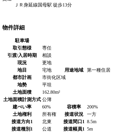
ＪＲ身延線国母駅 徒歩13分
物件詳細
駐車場
取引態様
専任
引渡/入居時期
相談
現況
更地
地目
宅地
用途地域
第一種住居
都市計画
市街化区域
地勢
平坦
土地面積
162.80m²
土地面積計測方式
公簿
建ぺい率
60%
容積率
200%
土地権利
所有権
接道状況
一方
接道方向1
北東
接道間口1
8.5m
接道種別1
公道
接道幅員1
5m