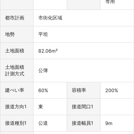
専用
都市計画
市街化区域
地勢
平坦
土地面積
82.06m²
土地面積
公簿
計測方式
建ぺい率
容積率
60%
200%
接道方向1
東
接道間口1
接道種別1
公道
接道幅員1
9m