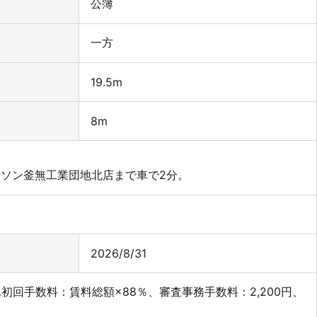
公簿
一方
19.5m
8m
ーソン釜無工業団地北店まで車で2分。
2026/8/31
回手数料：賃料総額×88％、審査事務手数料：2,200円、