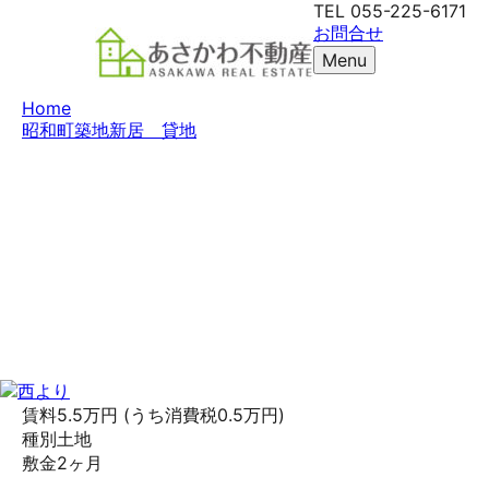
TEL
055-225-6171
お問合せ
Menu
Home
昭和町築地新居 貸地
賃料
5.5万円
(うち消費税0.5万円)
種別
土地
敷金
2ヶ月